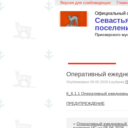
Главн
Официальный 
Севастья
поселен
Приозерского му
Глава поселения
Оперативный ежеднев
Опубликовано
06.06.2026
в рубрике
П
6_6.1.1 Оперативный ежедневны
ПРЕДУПРЕЖДЕНИЕ
«
Оперативный ежедневный п
развития ЧС на 05.06.2026