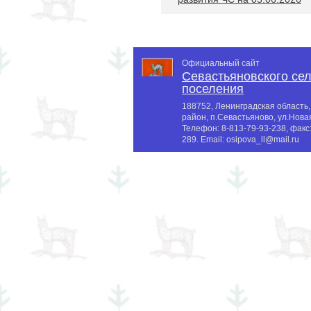
Официальный сайт
Севастьяновского сел
поселения
188752, Ленинградская область
район, п.Севастьяново, ул.Новая
Телефон:
8-813-79-93-238
, факс
289
. Email:
osipova_ll@mail.ru