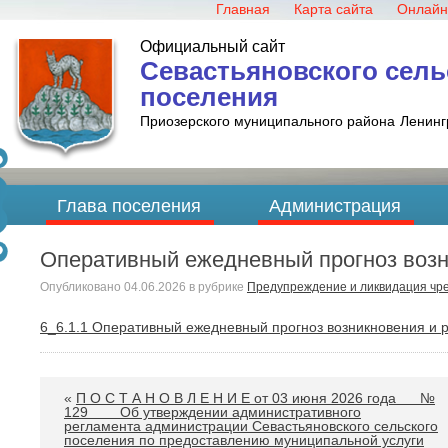
Главная
Карта сайта
Онлайн
Официальный сайт
Севастьяновского сель
поселения
Приозерского муниципального района
Ленинг
Глава поселения
Администрация
Оперативный ежедневный прогноз возни
Опубликовано
04.06.2026
в рубрике
Предупреждение и ликвидация чр
6_6.1.1 Оперативный ежедневный прогноз возникновения и р
«
П О С Т А Н О В Л Е Н И Е от 03 июня 2026 года №
129 Об утверждении административного
регламента администрации Севастьяновского сельского
поселения по предоставлению муниципальной услуги