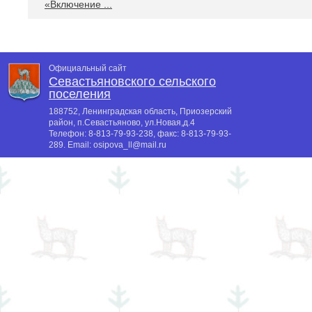
«Включение ...
Официальный сайт
Севастьяновского сельского
поселения
188752, Ленинградская область, Приозерский
район, п.Севастьяново, ул.Новая,д.4
Телефон:
8-813-79-93-238
, факс:
8-813-79-93-
289
. Email:
osipova_ll@mail.ru