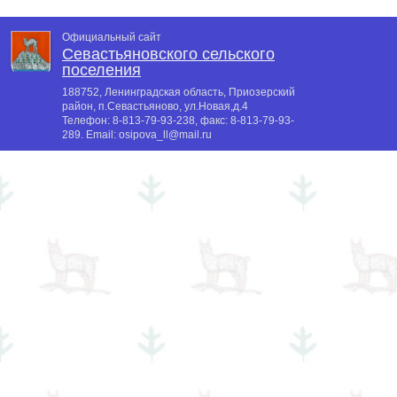
Официальный сайт
Севастьяновского сельского
поселения
188752, Ленинградская область, Приозерский
район, п.Севастьяново, ул.Новая,д.4
Телефон:
8-813-79-93-238
, факс:
8-813-79-93-
289
. Email:
osipova_ll@mail.ru