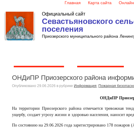
Главная
Карта сайта
Онлайн
Официальный сайт
Севастьяновского сель
поселения
Приозерского муниципального района
Ленинг
Глава поселения
Администрация
ОНДиПР Приозерского района информ
Опубликовано
29.06.2026
в рубрике
Информация
,
Пожарная безопасн
ОНДиПР Приозер
На территории Приозерского района отмечается тревожная тен
ущербу, создает угрозу жизни и здоровью населения, наносит вре
По состоянию на
29
.06.2026 года зарегистрировано
17
8
пожаров 