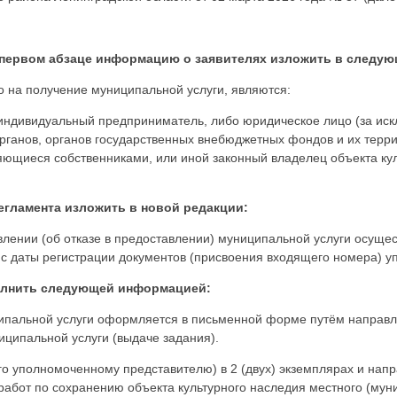
а в первом абзаце информацию о заявителях изложить в следу
 на получение муниципальной услуги, являются:
 индивидуальный предприниматель, либо юридическое лицо (за ис
органов, органов государственных внебюджетных фондов и их терр
яющиеся собственниками, или иной законный владелец объекта ку
 Регламента изложить в новой редакции:
ении (об отказе в предоставлении) муниципальной услуги осущест
с даты регистрации документов (присвоения входящего номера) 
ополнить следующей информацией:
ципальной услуги оформляется в письменной форме путём направ
иципальной услуги (выдаче задания).
го уполномоченному представителю) в 2 (двух) экземплярах и нап
работ по сохранению объекта культурного наследия местного (мун