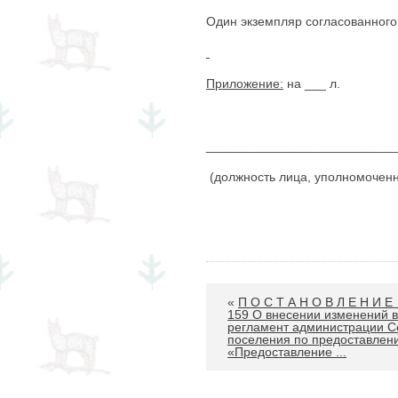
Один экземпляр согласованного
Приложение:
на ___ л.
________________________
(должность лица, уполн
«
П О С Т А Н О В Л Е Н И 
159 О внесении изменений 
регламент администрации Се
поселения по предоставлен
«Предоставление ...