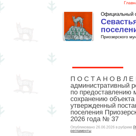
Главн
Официальный 
Севастья
поселен
Приозерского му
Глава поселения
П О С Т А Н О В Л Е
административный р
по предоставлению 
сохранению объекта 
утвержденный поста
поселения Приозерск
2026 года № 37
Опубликовано
26.06.2026
в рубрике
Р
регламенты