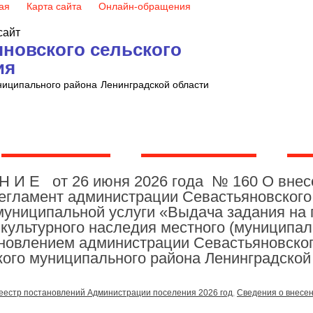
ая
Карта сайта
Онлайн-обращения
сайт
новского сельского
ия
ниципального района
Ленинградской области
Администрация
Совет депутатов
Ко
 Н И Е от 26 июня 2026 года № 160 О внес
егламент администрации Севастьяновского 
муниципальной услуги «Выдача задания на 
культурного наследия местного (муниципал
новлением администрации Севастьяновског
ого муниципального района Ленинградской 
еестр постановлений Администрации поселения 2026 год
,
Сведения о внесе