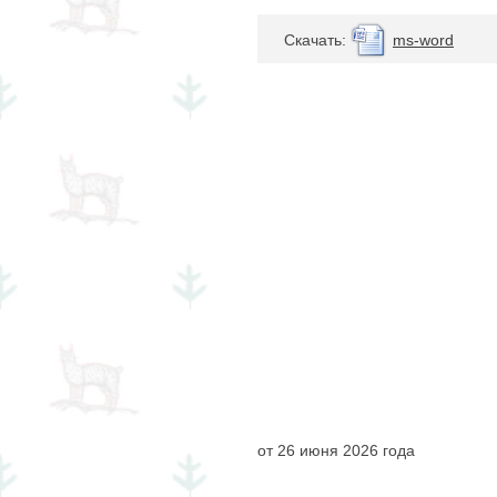
Cкачать:
ms-word
от 26 июн