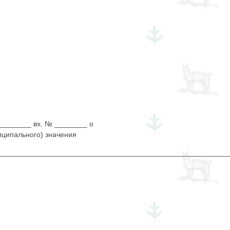
________ вх. № ________ о
иципального) значения
________________________________________________________