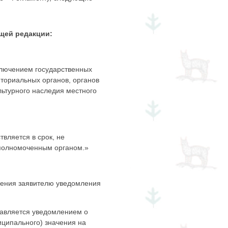
ющей редакции:
ключением государственных
иториальных органов, органов
льтурного наследия местного
вляется в срок, не
уполномоченным органом.»
ления заявителю уведомления
равляется уведомлением о
иципального) значения на