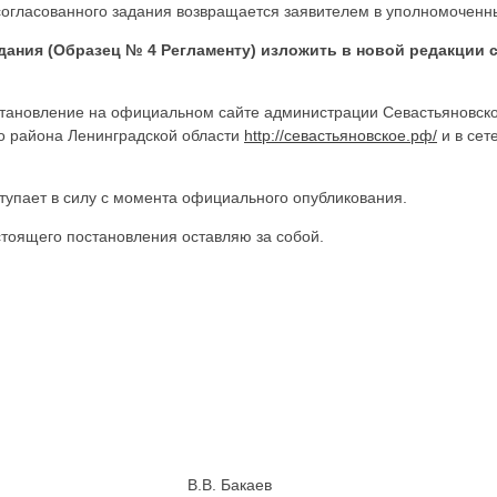
согласованного задания возвращается заявителем в уполномоченн
адания (Образец № 4 Регламенту) изложить в новой редакции
тановление на официальном сайте администрации Севастьяновско
о района Ленинградской области
http://севастьяновское.рф/
и в се
тупает в силу с момента официального опубликования.
тоящего постановления оставляю за собой.
рации В.В. Бакаев