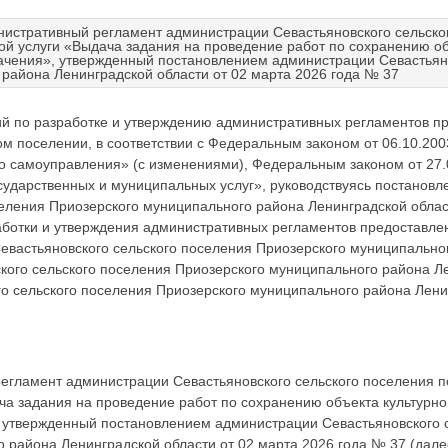
нистративный регламент администрации Севастьяновского сельско
й услуги «Выдача задания на проведение работ по сохранению об
начения», утвержденный постановлением администрации Севастьян
района Ленинградской области от 02 марта 2026 года № 37
ий по разработке и утверждению административных регламентов 
ком поселении, в соответствии с Федеральным законом от 06.10.2
о самоуправления» (с изменениями), Федеральным законом от 27
сударственных и муниципальных услуг», руководствуясь постанов
селения Приозерского муниципального района Ленинградской облас
ботки и утверждения административных регламентов предоставлен
вастьяновского сельского поселения Приозерского муниципально
ского сельского поселения Приозерского муниципального района Л
о сельского поселения Приозерского муниципального района Лени
регламент администрации Севастьяновского сельского поселения 
а задания на проведение работ по сохранению объекта культурно
, утвержденный постановлением администрации Севастьяновского 
 района Ленинградской области от 02 марта 2026 года № 37 (дал