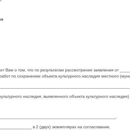
ия
Вам о том, что по результатам рассмотрения заявления от ____
работ по сохранению объекта культурного наследия местного (мун
________________________________________________________
урного наследия, выявленного объекта культурного наследия)
у___________________________________________________,
_____________ в 2 (двух) экземплярах на согласование.