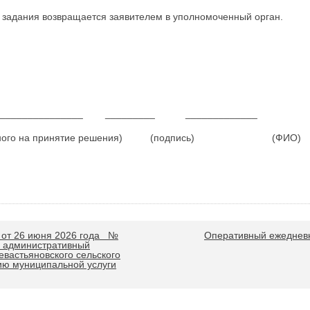
 задания возвращается заявителем в уполномоченный орган.
__________________ _________ _____________
омоченного на принятие решения) (подпись) (ФИО)
Е от 26 июня 2026 года №
Оперативный ежедневн
в административный
вастьяновского сельского
ию муниципальной услуги