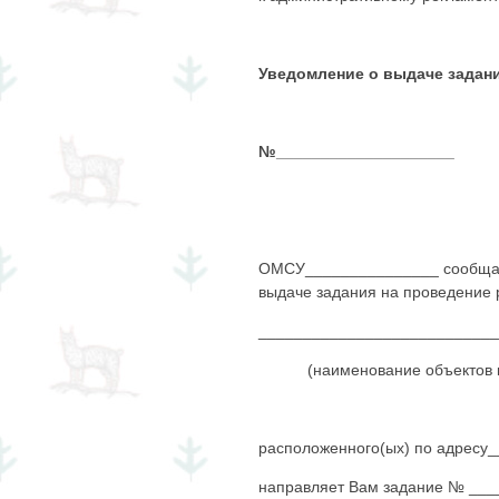
Уведомление о выдаче задан
№____________________
ОМСУ_______________ сообщает 
выдаче задания на проведение 
___________________________
(наименование объектов культ
расположенного(ых) по адрес
направляет Вам задание № ____