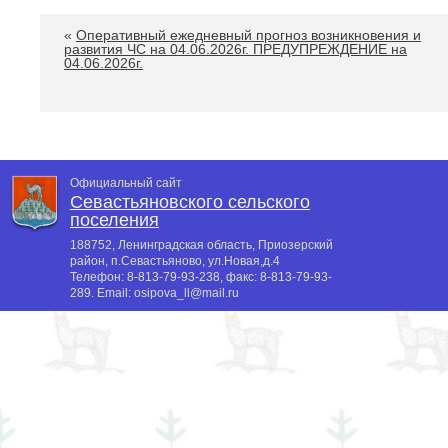
«
Оперативный ежедневный прогноз возникновения и
развития ЧС на 04.06.2026г. ПРЕДУПРЕЖДЕНИЕ на
04.06.2026г.
Официальный сайт
Севастьяновского сельского
поселения
188752, Ленинградская область, Приозерский
район, п.Севастьяново, ул.Новая,д.4
Телефон:
8-813-79-93-238
, факс:
8-813-79-93-
289
. Email:
osipova_ll@mail.ru