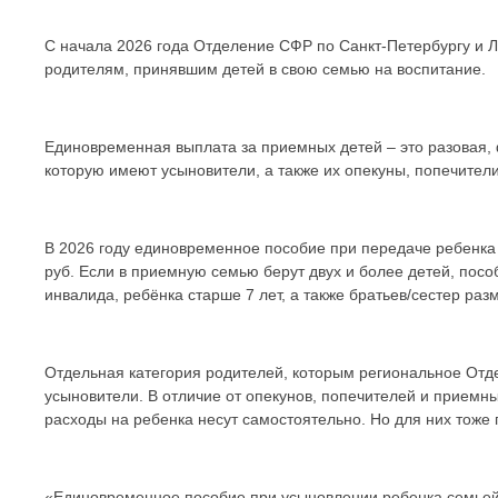
С начала 2026 года Отделение СФР по Санкт-Петербургу и 
родителям, принявшим детей в свою семью на воспитание.
Единовременная выплата за приемных детей – это разовая,
которую имеют усыновители, а также их опекуны, попечител
В 2026 году единовременное пособие при передаче ребенка 
руб. Если в приемную семью берут двух и более детей, посо
инвалида, ребёнка старше 7 лет, а также братьев/сестер раз
Отдельная категория родителей, которым региональное Отд
усыновители. В отличие от опекунов, попечителей и приемны
расходы на ребенка несут самостоятельно. Но для них тож
«Единовременное пособие при усыновлении ребенка семьей в