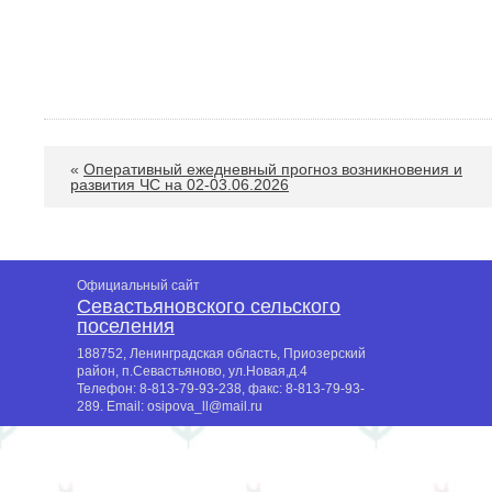
«
Оперативный ежедневный прогноз возникновения и
развития ЧС на 02-03.06.2026
Официальный сайт
Севастьяновского сельского
поселения
188752, Ленинградская область, Приозерский
район, п.Севастьяново, ул.Новая,д.4
Телефон:
8-813-79-93-238
, факс:
8-813-79-93-
289
. Email:
osipova_ll@mail.ru