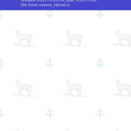
Телефон:
8-813-79-93-238
, факс:
8-813-79-93-
289
. Email:
osipova_ll@mail.ru