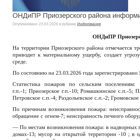
ОНДиПР Приозерского района информ
Опубликовано
23.03.2026
в рубрике
Информация
ОНДиПР Приозерс
На территории Приозерского района отмечается т
приводит к материальному ущербу, создает угро
среде.
По состоянию на 23.03.2026 года зарегистрирован
Статистика пожаров по сельским поселениям: 
г.п.-1;
Приозерское г.п.-10;
Ромашкинское с.п.-5; Пл
Петровское с.п.-4; Раздольевское с.п.-2;
Громовское 
По причинам возникновения пожара: неисправност
обращение с огнем-7; неисправность печного обору
— По местам возникновения пожара: в надворных по
домах-13; мусор на открытой территории -10 ; в