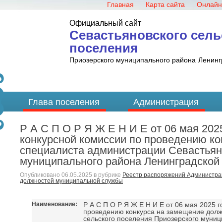
Главная
Карта сайта
Онлайн
Официальный сайт
Севастьяновского сель
поселения
Приозерского муниципального района
Ленинг
Глава поселения
Администрация
Р А С П О Р Я Ж Е Н И Е от 06 мая 202
конкурсной комиссии по проведению к
специалиста администрации Севастьяно
муниципального района Ленинградской
Опубликовано
06.05.2025
в рубрике
Реестр распоряжений Администра
должностей муниципальной службы
Наименование:
Р А С П О Р Я Ж Е Н И Е от 06 мая 2025 
проведению конкурса на замещение долж
сельского поселения Приозерского муниц