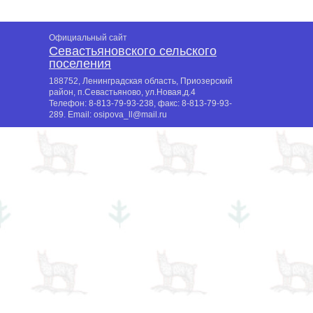
Официальный сайт
Севастьяновского сельского
поселения
188752, Ленинградская область, Приозерский
район, п.Севастьяново, ул.Новая,д.4
Телефон:
8-813-79-93-238
, факс:
8-813-79-93-
289
. Email:
osipova_ll@mail.ru