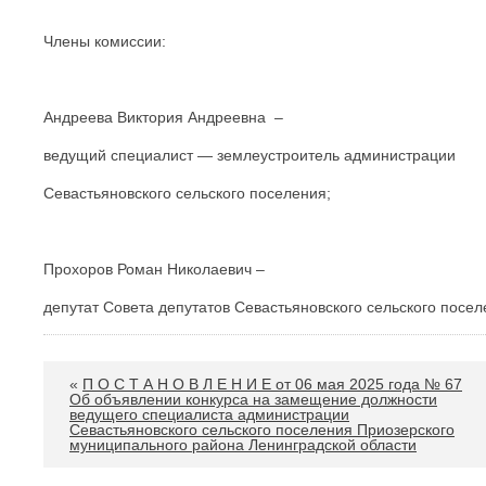
Члены комиссии:
Андреева Виктория Андреевна –
ведущий специалист — землеустроитель администрации
Севастьяновского сельского поселения;
Прохоров Роман Николаевич –
депутат Совета депутатов Севастьяновского сельского посе
«
П О С Т А Н О В Л Е Н И Е от 06 мая 2025 года № 67
Об объявлении конкурса на замещение должности
ведущего специалиста администрации
Севастьяновского сельского поселения Приозерского
муниципального района Ленинградской области