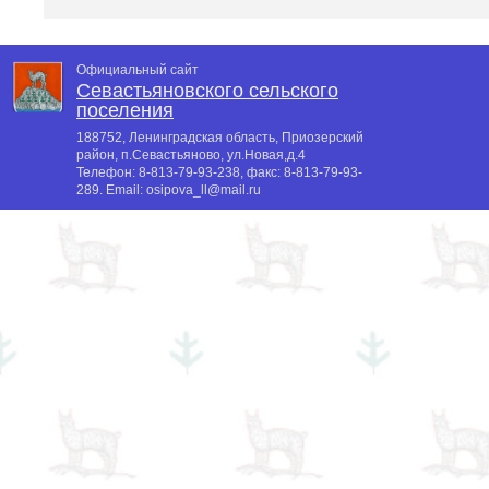
Официальный сайт
Севастьяновского сельского
поселения
188752, Ленинградская область, Приозерский
район, п.Севастьяново, ул.Новая,д.4
Телефон:
8-813-79-93-238
, факс:
8-813-79-93-
289
. Email:
osipova_ll@mail.ru