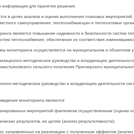
информации для принятия решения.
ся в целях анализа и оценки выполнения плановых мероприятий, 
местного самоуправления, теплоснабжающих и теплосетевых орган
инга являются повышение надежности и безопасности систем те
истем теплоснабжения, обеспечение их соответствия изменившимс
ы мониторинга осуществляется на муниципальном и объектном у
изационно-методическое руководство и координацию деятельност
вастьяновского сельского поселения Приозерского муниципально
ионно-методическое руководство и координацию деятельности си
ведения мониторинга являются:
ированных мероприятий фактически осуществленным (оценка хо
ских результатов, ее целям (анализ результативности);
 направленных на реализацию с полученным эффектом (анализ 