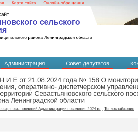
ая
Карта сайта
Онлайн-обращения
сайт
новского сельского
ия
ниципального района
Ленинградской области
Администрация
Совет депутатов
Ко
 Н И Е от 21.08.2024 года № 158 О монитор
ния, оперативно- диспетчерском управлен
ерритории Севастьяновского сельского пос
она Ленинградской области
еестр постановлений Администрации поселения 2024 год
,
Теплоснабжение