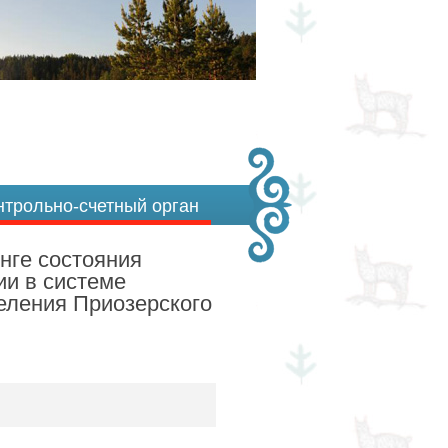
нтрольно-счетный орган
инге состояния
ии в системе
еления Приозерского