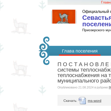
Главн
Официальный 
Севастья
поселен
Приозерского му
Глава поселения
П О С Т А Н О В Л Е
системы теплоснабже
теплоснабжения на т
муниципального рай
Опубликовано
21.08.2024
в рубрике
Р
Cкачать:
ms-word