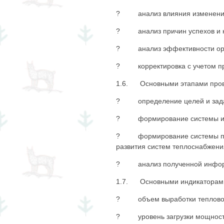
? анализ влияния изменений
? анализ причин успехов и н
? анализ эффективности орг
? корректировка с учетом про
1.6. Основными этапами пров
? определение целей и задач
? формирование системы инди
? формирование системы плано
развития систем теплоснабжени
? анализ полученной инфор
1.7. Основными индикаторами,
? объем выработки тепловой
? уровень загрузки мощносте