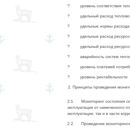
? уровень соответствия тепло
? удельный расход тепловой э
? удельные нормы расхода то
? удельные расход ресурсов н
? удельный расход ресурсов н
? аварийность систем теплосн
? уровень платежей потреби
? уровень рентабельности.
Принципы проведения монито
2.1. Мониторинг состояния си
эксплуатации от намеченного пл
эксплуатации, так и в части кор
2.2. Проведение мониторинга 