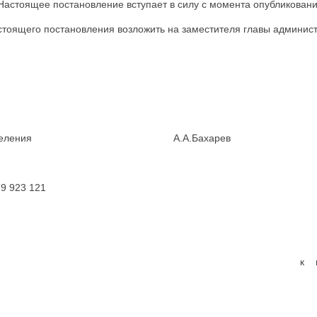
 Настоящее постановление вступает в силу с момента опубликовани
стоящего постановления возложить на заместителя главы админис
льского поселения А.А.Бахарев
79 923 121
к 