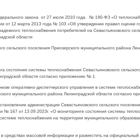
едерального закона от 27 июля 2010 года № 190-ФЗ «О теплосна
ии от 12 марта 2013 года № 103 «Об утверждении правил оценки г
надежного теплоснабжения потребителей на Севастьяновского сел
адской области
ого сельского поселения Приозерского муниципального района Лен
га состояния системы теплоснабжения Севастьяновского сельског
нградской области согласно приложению № 1.
низм оперативно-диспетчерского управления в системе теплоснаб
рского муниципального района Ленинградской области согласно п
остановление администрации Севастьяновского сельского поселен
и № 167 от 13.09.2023г. «О мониторинге состояния системы тепло
 системе теплоснабжения на территории муниципального образова
 в средствах массовой информации и разместить на официальный 